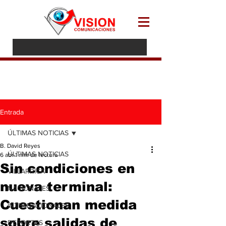
Entrada
ÚLTIMAS NOTICIAS
B. David Reyes
ÚLTIMAS NOTICIAS
6 abr
1 min de lectura
Sin condiciones en
VILLARRICA
nueva terminal:
NACIONALES
Cuestionan medida
INTERNACIONALES
sobre salidas de
DEPORTES