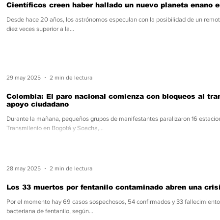
Científicos creen haber hallado un nuevo planeta enano e
Desde hace 20 años, los astrónomos especulan con la posibilidad de un remo
diez veces superior a la...
29 may 2025
2 min de lectura
Colombia: El paro nacional comienza con bloqueos al tra
apoyo ciudadano
Durante la mañana, pequeños grupos de manifestantes paralizaron 16 estacio
Transmilenio en Bogotá y Soacha,...
28 may 2025
2 min de lectura
Los 33 muertos por fentanilo contaminado abren una crisi
Por el momento hay 69 casos sospechosos, 54 confirmados y 33 fallecimiento
bacteriana de fentanilo, según...