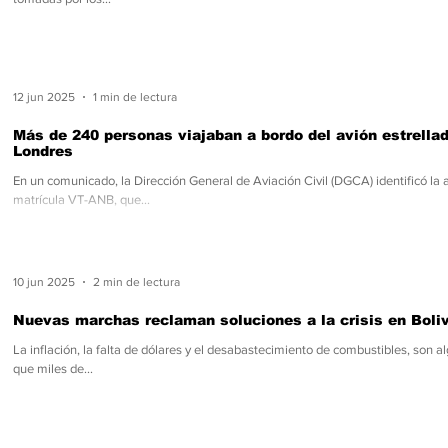
12 jun 2025
1 min de lectura
Más de 240 personas viajaban a bordo del avión estrellad
Londres
En un comunicado, la Dirección General de Aviación Civil (DGCA) identificó l
matrícula VT-ANB, que...
10 jun 2025
2 min de lectura
Nuevas marchas reclaman soluciones a la crisis en Boli
La inflación, la falta de dólares y el desabastecimiento de combustibles, son a
que miles de...