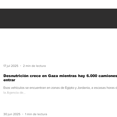
ES
INTERNACIONALES
FARANDULA
DEPORTES
17 jul 2025
2 min de lectura
Desnutrición crece en Gaza mientras hay 6.000 camione
entrar
Esos vehículos se encuentran en zonas de Egipto y Jordania, a escasas horas de
la Agencia de...
30 jun 2025
1 min de lectura