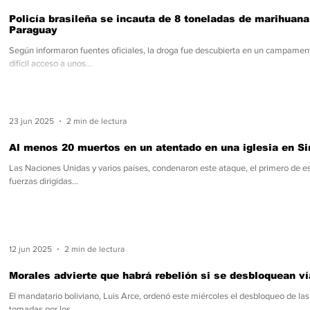
Policía brasileña se incauta de 8 toneladas de marihuana
Paraguay
Según informaron fuentes oficiales, la droga fue descubierta en un campame
difícil acceso a unos...
23 jun 2025
2 min de lectura
Al menos 20 muertos en un atentado en una iglesia en Si
Las Naciones Unidas y varios países, condenaron este ataque, el primero de est
fuerzas dirigidas...
12 jun 2025
2 min de lectura
Morales advierte que habrá rebelión si se desbloquean ví
El mandatario boliviano, Luis Arce, ordenó este miércoles el desbloqueo de la
tomadas por los...