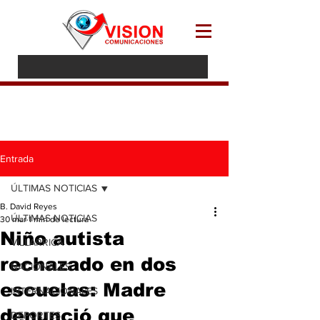
Entrada
ÚLTIMAS NOTICIAS
B. David Reyes
ÚLTIMAS NOTICIAS
30 mar
1 min de lectura
Niño autista
VILLARRICA
rechazado en dos
NACIONALES
escuelas: Madre
INTERNACIONALES
denunció que
DEPORTES