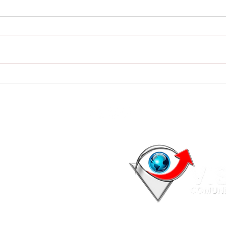
Buscan intensamente a
Cap
Romeo y Julieta, dos
ord
guacamayos
cau
desaparecidos en
tráf
Encarnación
Enc