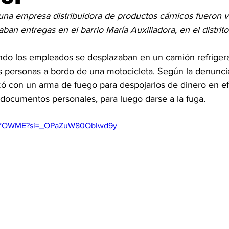
una empresa distribuidora de productos cárnicos fueron v
zaban entregas en el barrio María Auxiliadora, en el distrit
ndo los empleados se desplazaban en un camión refriger
s personas a bordo de una motocicleta. Según la denuncia
ó con un arma de fuego para despojarlos de dinero en efe
 documentos personales, para luego darse a la fuga.
mtPYOWME?si=_OPaZuW80ObIwd9y