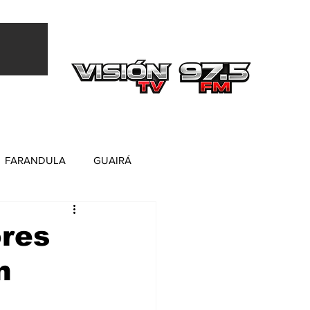
Más
FARANDULA
GUAIRÁ
ores
n