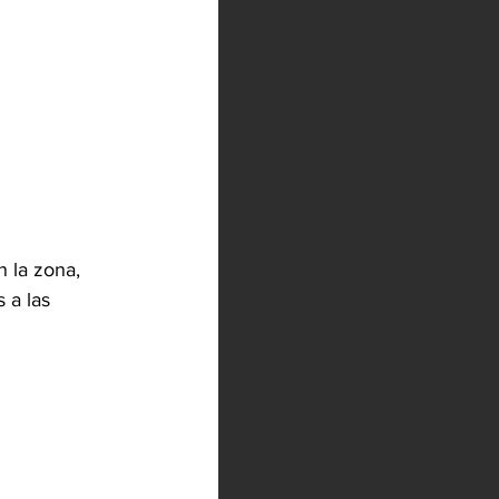
 la zona, 
 a las 