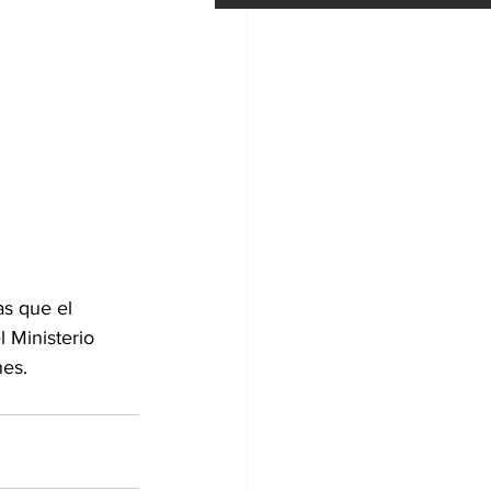
as que el 
l Ministerio 
nes.