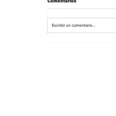
Comentarios
Escribir un comentario...
Inspección detecta
presuntas
irregularidades en
estaciones de bombeo
INICIO
del sistema de
saneamiento de
VILLARRICA
Encarnación
ITAPUA
NACIONALES
INTERNACIONALES
FARANDULA
DEPORTES