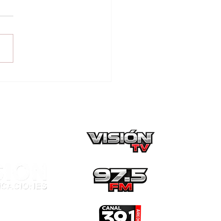
turan a hombre con
en de detención por
sa vinculada al
ico de drogas en
arnación