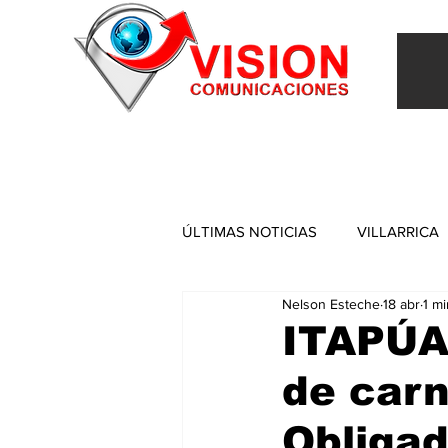
INICIO
VILLARRICA
ITAPUA
NACIONAL
ÚLTIMAS NOTICIAS
VILLARRICA
Nelson Esteche
18 abr
1 mi
ITAPUA
ITAPÚA:
de carn
Obligad