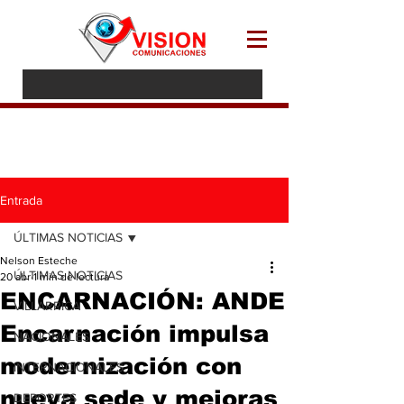
Entrada
ÚLTIMAS NOTICIAS
Nelson Esteche
ÚLTIMAS NOTICIAS
20 abr
1 min de lectura
ENCARNACIÓN: ANDE
VILLARRICA
Encarnación impulsa
NACIONALES
modernización con
INTERNACIONALES
nueva sede y mejoras
DEPORTES