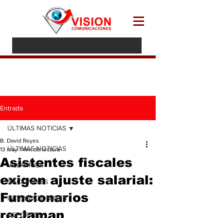
Entrada
ÚLTIMAS NOTICIAS
B. David Reyes
ÚLTIMAS NOTICIAS
13 may
1 min de lectura
Asistentes fiscales
VILLARRICA
exigen ajuste salarial:
NACIONALES
Funcionarios
INTERNACIONALES
reclaman
DEPORTES