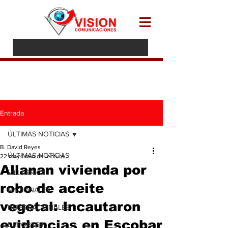
Entrada
ÚLTIMAS NOTICIAS
B. David Reyes
ÚLTIMAS NOTICIAS
22 may
1 min de lectura
Allanan vivienda por
VILLARRICA
robo de aceite
NACIONALES
vegetal: Incautaron
INTERNACIONALES
evidencias en Escobar
DEPORTES