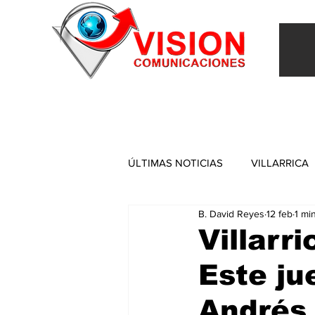
INICIO
VILLARRICA
ITAPUA
NACIONAL
ÚLTIMAS NOTICIAS
VILLARRICA
B. David Reyes
12 feb
1 mi
ITAPUA
Villarr
Este ju
Andrés 