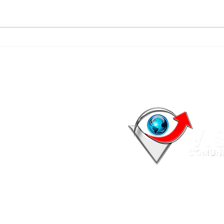
Guaireña FC busca
Tro
volver al triunfo:
seg
Visitará a Tacuary el
equ
lunes 10 de agosto,
perd
desde las 16:30
Tri
© 2026 Visión Comunicaciones - Todos los derechos reservados