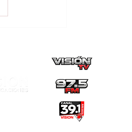
adio Duarte apunta a
uir mejorando: Su
ipo San Lorenzo
ió por 3-0 ante
nidense