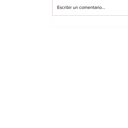
Escribir un comentario...
Quinceno FC quiere
mantener el invicto:
Recibirá a Ciudad
Nueva el domingo a las
INICIO
15:00 horas
VILLARRICA
ITAPUA
NACIONALES
INTERNACIONALES
FARANDULA
DEPORTES
ÚLTIMAS NOTICIAS