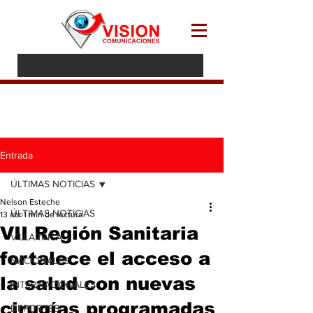
Entrada
ÚLTIMAS NOTICIAS
Nelson Esteche
ÚLTIMAS NOTICIAS
13 abr
1 min de lectura
VII Región Sanitaria
VILLARRICA
fortalece el acceso a
NACIONALES
la salud con nuevas
INTERNACIONALES
cirugías programadas
DEPORTES