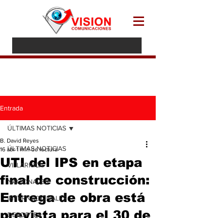
Entrada
ÚLTIMAS NOTICIAS
B. David Reyes
ÚLTIMAS NOTICIAS
16 abr
1 min de lectura
UTI del IPS en etapa
VILLARRICA
final de construcción:
NACIONALES
Entrega de obra está
INTERNACIONALES
prevista para el 30 de
DEPORTES