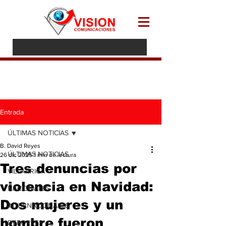
Entrada
ÚLTIMAS NOTICIAS
B. David Reyes
ÚLTIMAS NOTICIAS
26 dic 2025
1 min de lectura
Tres denuncias por
VILLARRICA
violencia en Navidad:
NACIONALES
Dos mujeres y un
INTERNACIONALES
hombre fueron
DEPORTES