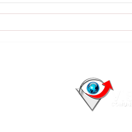
Prótesis dentales para
IV 
cien pacientes: La
serv
entrega será de forma
ent
gradual con 20 prótesis
med
por semana
más
del 