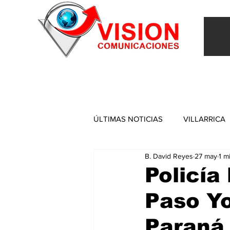
INICIO
VILLARRICA
ITAPUA
NACIONAL
ÚLTIMAS NOTICIAS
VILLARRICA
B. David Reyes
27 may
1 m
ITAPUA
Policía
Paso Yo
Paraná 