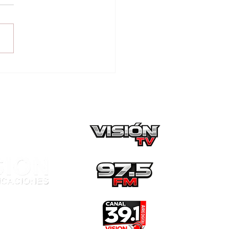
Región brindará
icio de salud y
rega de
icamentos: Con
 de 30 profesionales
área de la salud