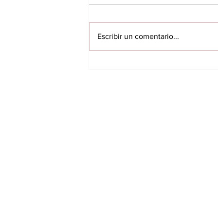
Escribir un comentario...
Exitosa Feria de la
Amistad: Con unos 120
emprendedores que han
participado
INICIO
VILLARRICA
ITAPUA
NACIONALES
INTERNACIONALES
FARANDULA
DEPORTES
ÚLTIMAS NOTICIAS