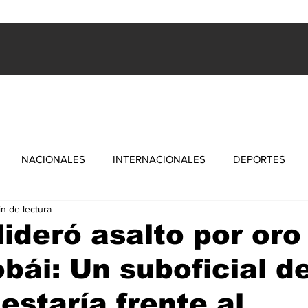
ES
INTERNACIONALES
FARANDULA
DEPORTES
NACIONALES
INTERNACIONALES
DEPORTES
in de lectura
 lideró asalto por oro
bái: Un suboficial de
estaría frente al