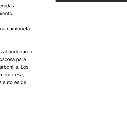
peradas 
miento.
 una camioneta 
es abandonaron 
oscosa para 
arbonilla. Los 
la empresa, 
s autores del 