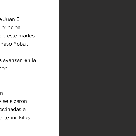
e Juan E. 
principal 
 de este martes 
 Paso Yobái. 
s avanzan en la 
con 
n 
 se alzaron 
estinadas al 
nte mil kilos 