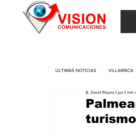
INICIO
VILLARRICA
ITAPUA
NACIONAL
ÚLTIMAS NOTICIAS
VILLARRICA
B. David Reyes
1 jun
1 min 
ITAPUA
Palmear
turismo