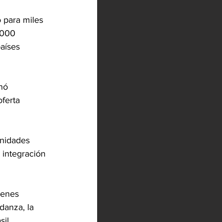
 para miles
.000
países
nó
oferta
munidades
 integración
ienes
danza, la
il,