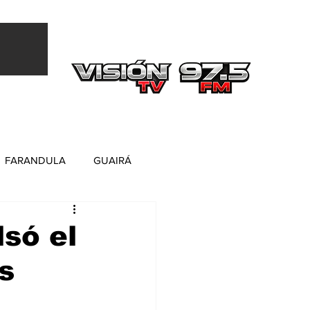
Más
FARANDULA
GUAIRÁ
só el
s