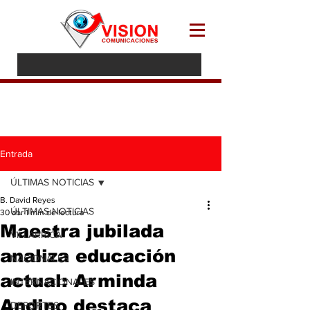
Entrada
ÚLTIMAS NOTICIAS
B. David Reyes
ÚLTIMAS NOTICIAS
30 abr
1 min de lectura
Maestra jubilada
VILLARRICA
analiza educación
NACIONALES
actual: Arminda
INTERNACIONALES
Andino destaca
DEPORTES