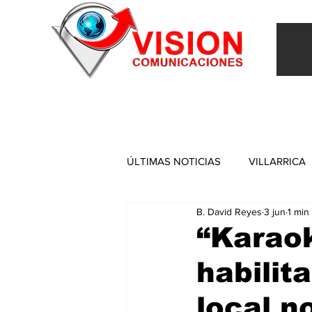
INICIO
VILLARRICA
ITAPUA
NACIONAL
ÚLTIMAS NOTICIAS
VILLARRICA
B. David Reyes
3 jun
1 min
ITAPUA
“Karaok
habilit
local n