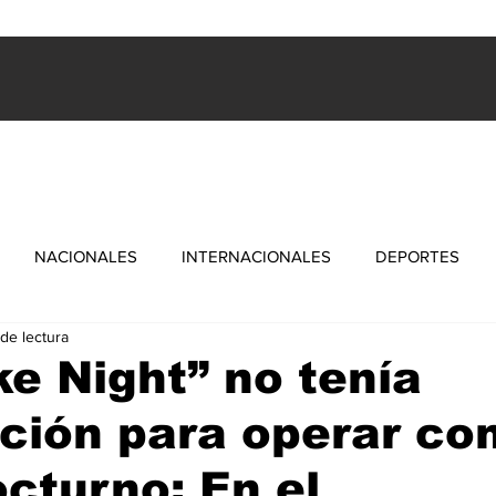
ES
INTERNACIONALES
FARANDULA
DEPORTES
NACIONALES
INTERNACIONALES
DEPORTES
 de lectura
e Night” no tenía
ación para operar c
octurno: En el