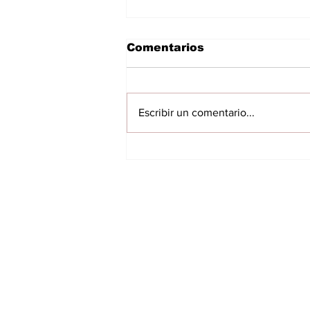
Comentarios
Escribir un comentario...
Huerta productiva
impulsa reinserción: 34
personas privadas de
libertad participan del
INICIO
proyecto
VILLARRICA
ITAPUA
NACIONALES
INTERNACIONALES