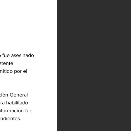
 fue asesinado 
atente 
itido por el 
ción General 
ra habilitado 
nformación fue 
ondientes.