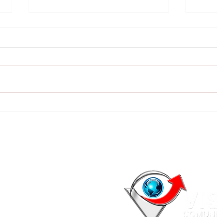
Gobernación sigue
Con
inaugurando cocinas-
de 
depósito: La próxima
ele
semana habilitarán 12
las
escuelas más
mun