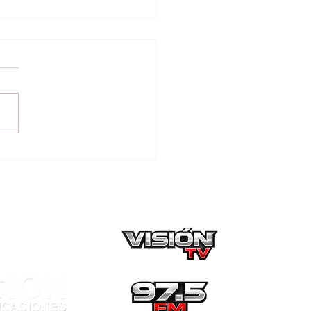
tinúa la divulgación
máquinas
ctorales: Con miras a
 elecciones
icipales de octubre