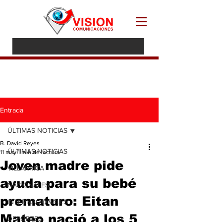
Entrada
ÚLTIMAS NOTICIAS
B. David Reyes
ÚLTIMAS NOTICIAS
11 may
1 min de lectura
Joven madre pide
VILLARRICA
ayuda para su bebé
NACIONALES
prematuro: Eitan
INTERNACIONALES
Mateo nació a los 5
DEPORTES