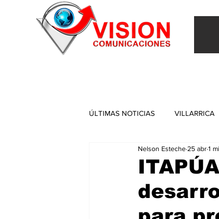
INICIO
VILLARRICA
ITAPUA
NACIONAL
ÚLTIMAS NOTICIAS
VILLARRICA
Nelson Esteche
25 abr
1 m
ITAPUA
ITAPÚA
desarro
para pr