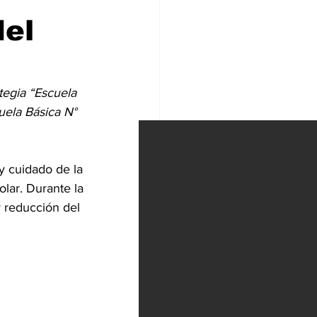
del
tegia “Escuela 
uela Básica N° 
y cuidado de la 
lar. Durante la 
 reducción del 