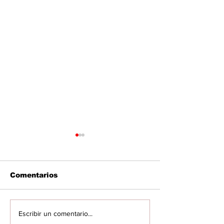
Comentarios
Buscan
Capturan a h
Escribir un comentario...