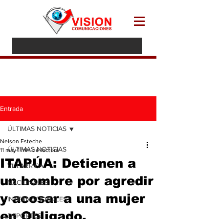
Entrada
ÚLTIMAS NOTICIAS
Nelson Esteche
ÚLTIMAS NOTICIAS
11 may
1 min de lectura
ITAPÚA: Detienen a
VILLARRICA
un hombre por agredir
NACIONALES
y acosar a una mujer
INTERNACIONALES
en Obligado.
DEPORTES