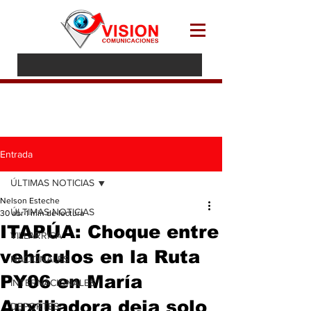
Entrada
ÚLTIMAS NOTICIAS
Nelson Esteche
ÚLTIMAS NOTICIAS
30 abr
1 min de lectura
ITAPÚA: Choque entre
VILLARRICA
vehículos en la Ruta
NACIONALES
PY06 en María
INTERNACIONALES
Auxiliadora deja solo
DEPORTES