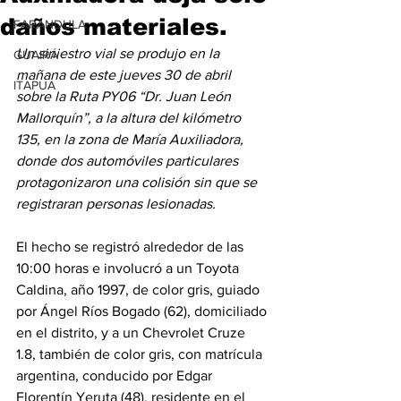
daños materiales.
FARANDULA
Un siniestro vial se produjo en la 
GUAIRÁ
mañana de este jueves 30 de abril 
ITAPUA
sobre la Ruta PY06 “Dr. Juan León 
Mallorquín”, a la altura del kilómetro 
135, en la zona de María Auxiliadora, 
donde dos automóviles particulares 
protagonizaron una colisión sin que se 
registraran personas lesionadas. 
El hecho se registró alrededor de las 
10:00 horas e involucró a un Toyota 
Caldina, año 1997, de color gris, guiado 
por Ángel Ríos Bogado (62), domiciliado 
en el distrito, y a un Chevrolet Cruze 
1.8, también de color gris, con matrícula 
argentina, conducido por Edgar 
Florentín Yeruta (48), residente en el 