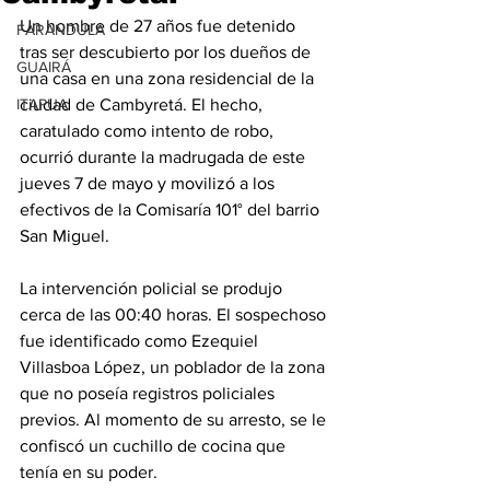
Un hombre de 27 años fue detenido 
FARANDULA
tras ser descubierto por los dueños de 
GUAIRÁ
una casa en una zona residencial de la 
ITAPUA
ciudad de Cambyretá. El hecho, 
caratulado como intento de robo, 
ocurrió durante la madrugada de este 
jueves 7 de mayo y movilizó a los 
efectivos de la Comisaría 101° del barrio 
San Miguel.
La intervención policial se produjo 
cerca de las 00:40 horas. El sospechoso 
fue identificado como Ezequiel 
Villasboa López, un poblador de la zona 
que no poseía registros policiales 
previos. Al momento de su arresto, se le 
confiscó un cuchillo de cocina que 
tenía en su poder.