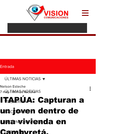
Entrada
ÚLTIMAS NOTICIAS
Nelson Esteche
ÚLTIMAS NOTICIAS
7 may
1 min de lectura
ITAPÚA: Capturan a
VILLARRICA
un joven dentro de
NACIONALES
una vivienda en
INTERNACIONALES
Cambyretá.
DEPORTES