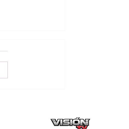
Itapúa entregan más
58.000 kilos de
llas certificadas de
a