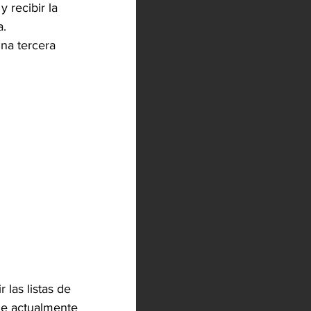
 recibir la 
. 
na tercera 
 las listas de 
ue actualmente 