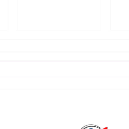
SEN entrega ayuda
En 
humanitaria a
de 
damnificados por
semi
temporal en distritos
pap
del Guairá