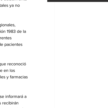
tales ya no 
ionales, 
ón 1983 de la 
rentes 
de pacientes 
que reconoció 
e en los 
es y farmacias 
se informará a 
 recibirán 