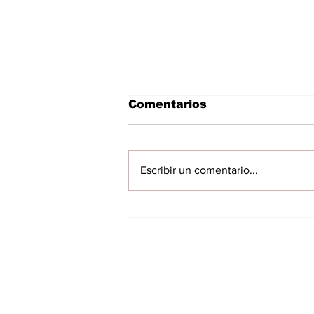
Comentarios
Escribir un comentario...
Mujeres rurales del
Chaco reciben
capacitación para
mejorar producción
INICIO
sostenible de ganado
menor
VILLARRICA
ITAPUA