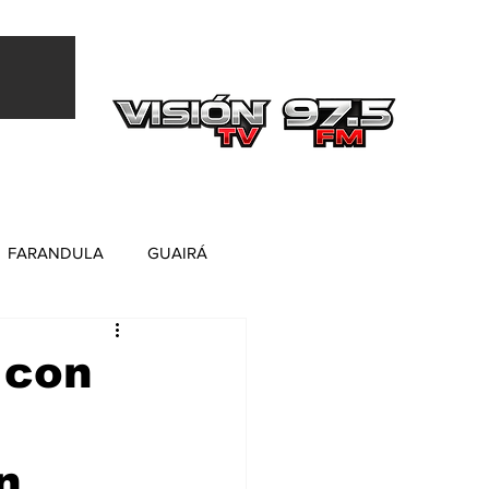
Más
FARANDULA
GUAIRÁ
 con
n