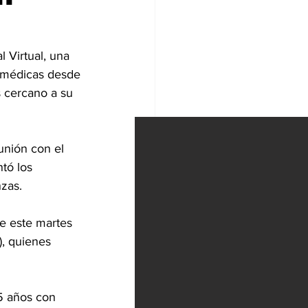
 Virtual, una 
s médicas desde 
s cercano a su 
eunión con el 
tó los 
nzas.
e este martes 
), quienes 
5 años con 