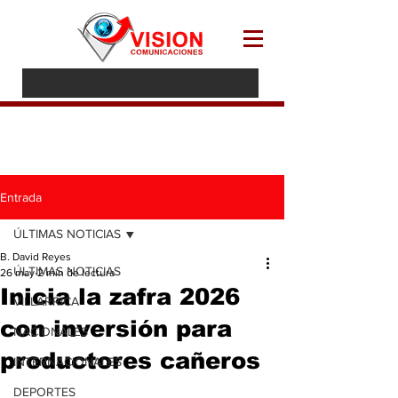
Entrada
ÚLTIMAS NOTICIAS
B. David Reyes
ÚLTIMAS NOTICIAS
26 may
2 min de lectura
Inicia la zafra 2026
VILLARRICA
con inversión para
NACIONALES
productores cañeros
INTERNACIONALES
DEPORTES