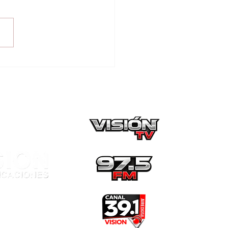
tinúa la divulgación
máquinas
ctorales: Con miras a
 elecciones
icipales de octubre