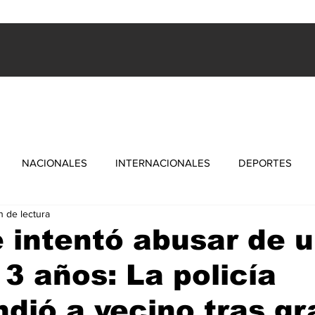
ES
INTERNACIONALES
FARANDULA
DEPORTES
NACIONALES
INTERNACIONALES
DEPORTES
n de lectura
 intentó abusar de 
 3 años: La policía
dió a vecino tras gr