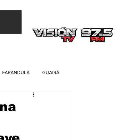
Más
FARANDULA
GUAIRÁ
una
ave