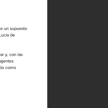
de un supuesto 
Lucía de 
r y, con las 
agentes 
ado como 