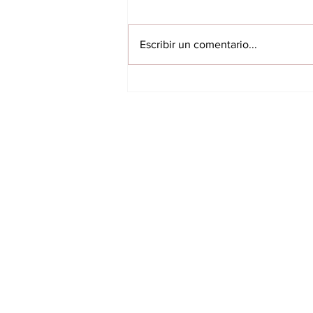
Escribir un comentario...
Huerta productiva
impulsa reinserción: 34
personas privadas de
libertad participan del
INICIO
proyecto
VILLARRICA
ITAPUA
NACIONALES
INTERNACIONALES
FARANDULA
DEPORTES
ÚLTIMAS NOTICIAS