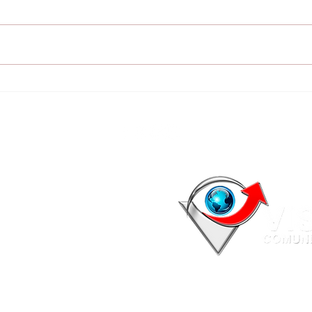
Gobernación sigue
Con
inaugurando cocinas-
de 
depósito: La próxima
ele
semana habilitarán 12
las
escuelas más
mun