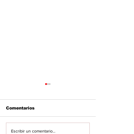
Comentarios
Gobernación sigue
Continúa la
Escribir un comentario...