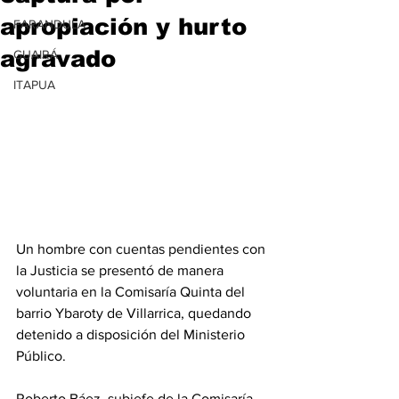
apropiación y hurto
FARANDULA
agravado
GUAIRÁ
ITAPUA
Un hombre con cuentas pendientes con 
la Justicia se presentó de manera 
voluntaria en la Comisaría Quinta del 
barrio Ybaroty de Villarrica, quedando 
detenido a disposición del Ministerio 
Público.
Roberto Báez, subjefe de la Comisaría, 