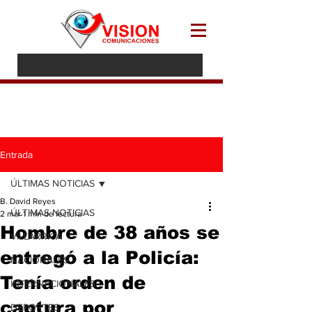
Entrada
ÚLTIMAS NOTICIAS
B. David Reyes
ÚLTIMAS NOTICIAS
2 mar
1 min de lectura
Hombre de 38 años se
VILLARRICA
entregó a la Policía:
NACIONALES
Tenía orden de
INTERNACIONALES
captura por
DEPORTES