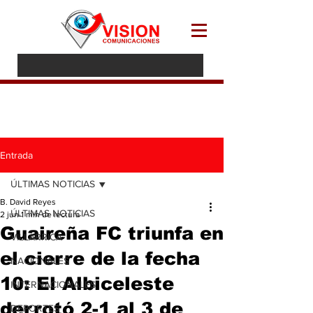
Entrada
ÚLTIMAS NOTICIAS
B. David Reyes
ÚLTIMAS NOTICIAS
2 jun
1 min de lectura
Guaireña FC triunfa en
VILLARRICA
el cierre de la fecha
NACIONALES
10: El Albiceleste
INTERNACIONALES
derrotó 2-1 al 3 de
DEPORTES