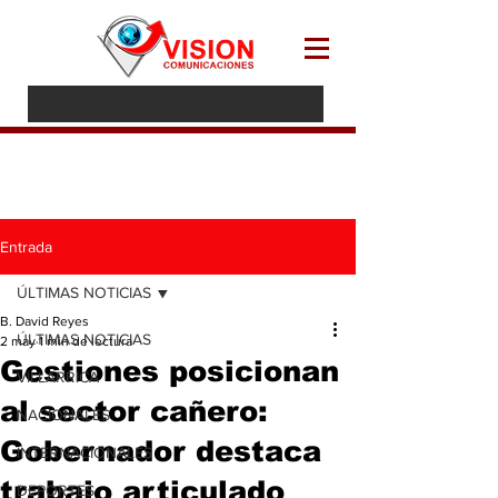
Entrada
ÚLTIMAS NOTICIAS
B. David Reyes
ÚLTIMAS NOTICIAS
2 may
1 min de lectura
Gestiones posicionan
VILLARRICA
al sector cañero:
NACIONALES
Gobernador destaca
INTERNACIONALES
trabajo articulado
DEPORTES