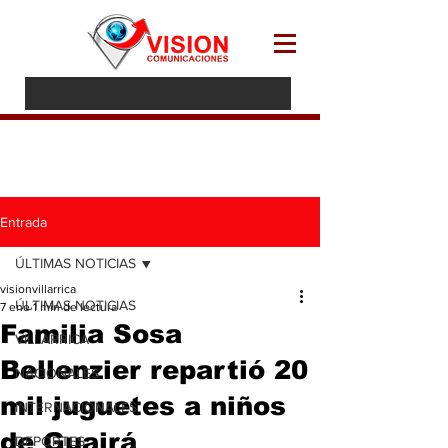
Entrada
ÚLTIMAS NOTICIAS
visionvillarrica
ÚLTIMAS NOTICIAS
7 ene
1 min de lectura
Familia Sosa
VILLARRICA
Bellenzier repartió 20
NACIONALES
mil juguetes a niños
INTERNACIONALES
de Guairá
DEPORTES