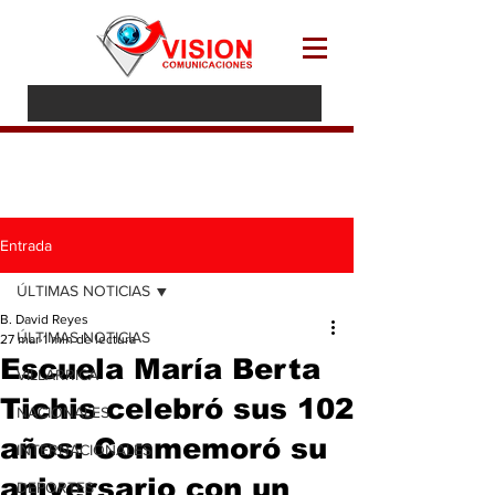
Entrada
ÚLTIMAS NOTICIAS
B. David Reyes
ÚLTIMAS NOTICIAS
27 mar
1 min de lectura
Escuela María Berta
VILLARRICA
Tichis celebró sus 102
NACIONALES
años: Conmemoró su
INTERNACIONALES
aniversario con un
DEPORTES