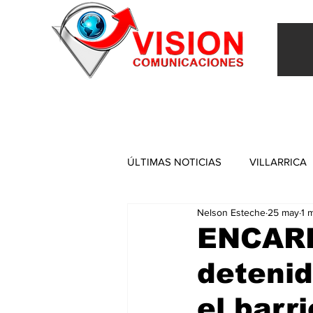
INICIO
VILLARRICA
ITAPUA
NACIONAL
ÚLTIMAS NOTICIAS
VILLARRICA
Nelson Esteche
25 may
1 
ITAPUA
ENCARN
detenid
el barr