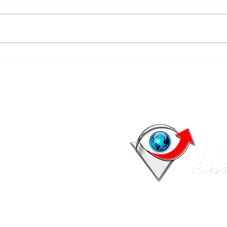
Buscan intensamente a
Cap
Romeo y Julieta, dos
ord
guacamayos
cau
desaparecidos en
tráf
Encarnación
Enc