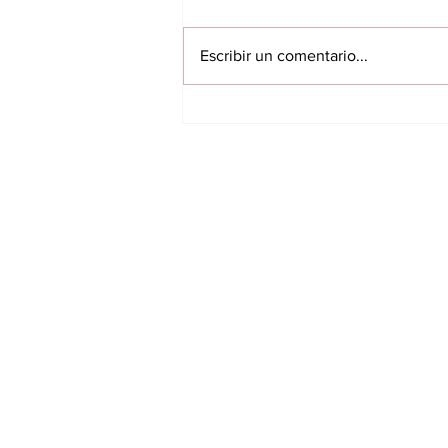
Escribir un comentario...
Inspección detecta
presuntas
irregularidades en
estaciones de bombeo
INICIO
del sistema de
saneamiento de
VILLARRICA
Encarnación
ITAPUA
NACIONALES
INTERNACIONALES
FARANDULA
DEPORTES
ÚLTIMAS NOTICIAS