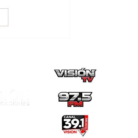
turan a hombre con
en de detención por
sa vinculada al
ico de drogas en
arnación