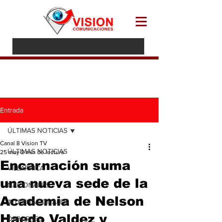
Entrada
ÚLTIMAS NOTICIAS
Canal 8 Vision TV
ÚLTIMAS NOTICIAS
25 may
2 min de lectura
Encarnación suma
VILLARRICA
una nueva sede de la
NACIONALES
Academia de Nelson
INTERNACIONALES
Haedo Valdez y
DEPORTES