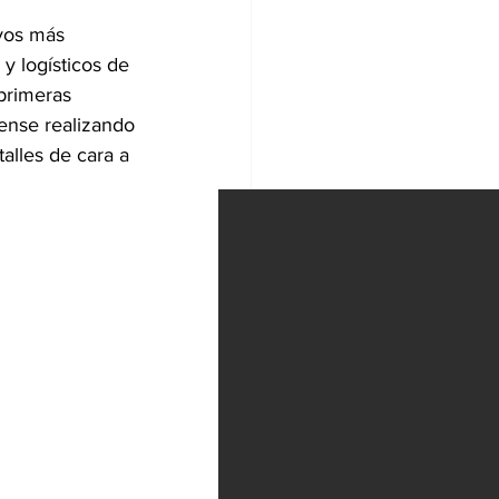
vos más 
y logísticos de 
primeras 
uense realizando 
alles de cara a 