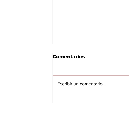
Comentarios
Escribir un comentario...
Inspección detecta
presuntas
irregularidades en
estaciones de bombeo
INICIO
del sistema de