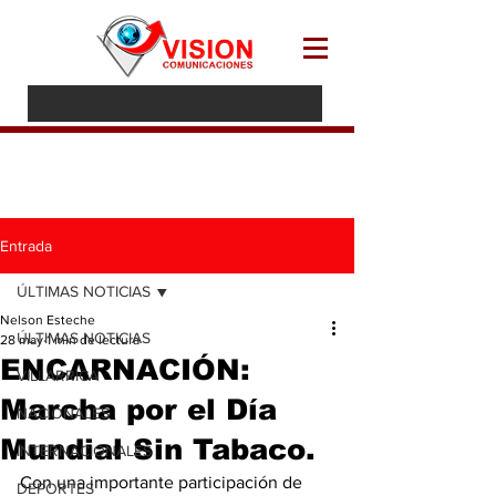
Entrada
ÚLTIMAS NOTICIAS
Nelson Esteche
ÚLTIMAS NOTICIAS
28 may
1 min de lectura
ENCARNACIÓN:
VILLARRICA
Marcha por el Día
NACIONALES
Mundial Sin Tabaco.
INTERNACIONALES
Con una importante participación de 
DEPORTES