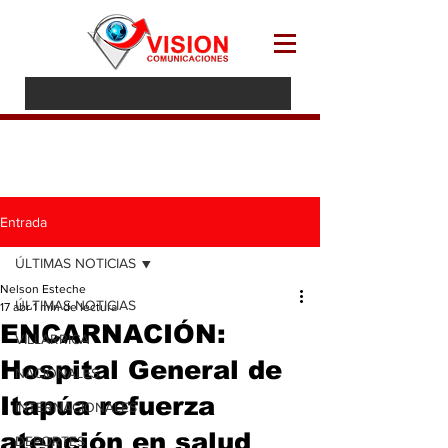
Entrada
ÚLTIMAS NOTICIAS
Nelson Esteche
ÚLTIMAS NOTICIAS
17 abr
1 min de lectura
ENCARNACIÓN:
VILLARRICA
Hospital General de
NACIONALES
Itapúa refuerza
INTERNACIONALES
atención en salud
DEPORTES