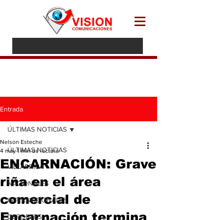
Entrada
ÚLTIMAS NOTICIAS
Nelson Esteche
ÚLTIMAS NOTICIAS
4 may
1 min de lectura
ENCARNACIÓN: Grave
VILLARRICA
riña en el área
NACIONALES
comercial de
INTERNACIONALES
Encarnación termina
DEPORTES