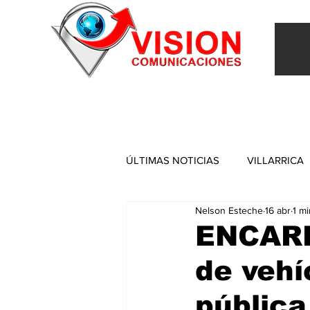
INICIO
VILLARRICA
ITAPUA
NACIONAL
ÚLTIMAS NOTICIAS
VILLARRICA
Nelson Esteche
16 abr
1 mi
ITAPUA
ENCARN
de vehí
pública