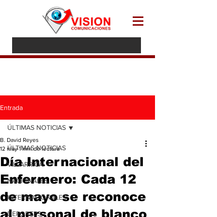
Entrada
ÚLTIMAS NOTICIAS
B. David Reyes
ÚLTIMAS NOTICIAS
12 may
1 min de lectura
Día Internacional del
VILLARRICA
Enfermero: Cada 12
NACIONALES
de mayo se reconoce
INTERNACIONALES
al personal de blanco
DEPORTES