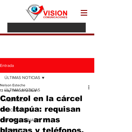
Entrada
ÚLTIMAS NOTICIAS
Nelson Esteche
ÚLTIMAS NOTICIAS
13 may
1 min de lectura
Control en la cárcel
VILLARRICA
de Itapúa: requisan
NACIONALES
drogas, armas
INTERNACIONALES
blancas y teléfonos.
DEPORTES