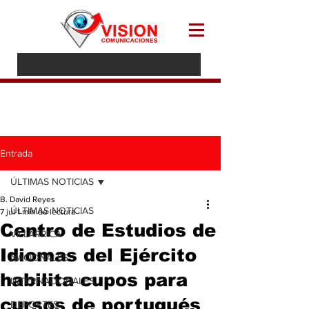
Entrada
ÚLTIMAS NOTICIAS
B. David Reyes
ÚLTIMAS NOTICIAS
7 jul
1 min de lectura
Centro de Estudios de
VILLARRICA
Idiomas del Ejército
NACIONALES
habilita cupos para
INTERNACIONALES
cursos de portugués
DEPORTES