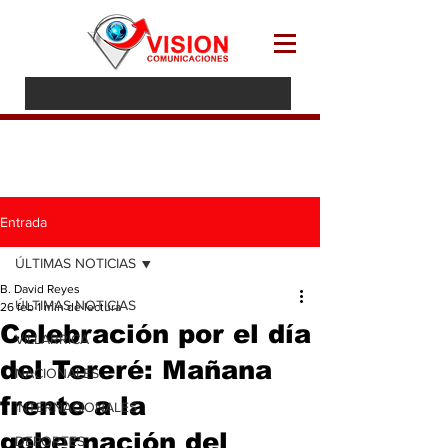
Entrada
ÚLTIMAS NOTICIAS
B. David Reyes
ÚLTIMAS NOTICIAS
26 feb
1 min de lectura
Celebración por el día
VILLARRICA
del Tereré: Mañana
NACIONALES
frente a la
INTERNACIONALES
gobernación del
DEPORTES