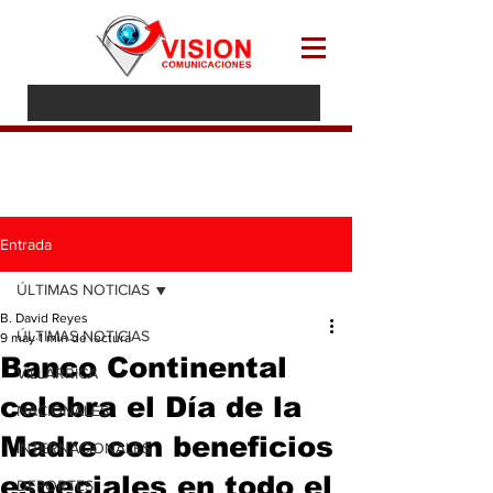
Entrada
ÚLTIMAS NOTICIAS
B. David Reyes
ÚLTIMAS NOTICIAS
9 may
1 min de lectura
Banco Continental
VILLARRICA
celebra el Día de la
NACIONALES
Madre con beneficios
INTERNACIONALES
especiales en todo el
DEPORTES