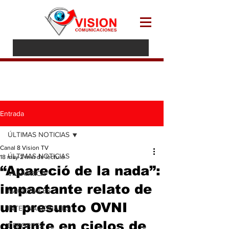
Entrada
ÚLTIMAS NOTICIAS
Canal 8 Vision TV
ÚLTIMAS NOTICIAS
18 may
2 min de lectura
“Apareció de la nada”:
VILLARRICA
impactante relato de
NACIONALES
un presunto OVNI
INTERNACIONALES
gigante en cielos de
DEPORTES