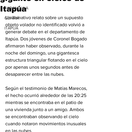
Itapúa
FARANDULA
Un llamativo relato sobre un supuesto 
GUAIRÁ
objeto volador no identificado volvió a 
ITAPUA
generar debate en el departamento de 
Itapúa. Dos jóvenes de Coronel Bogado 
afirmaron haber observado, durante la 
noche del domingo, una gigantesca 
estructura triangular flotando en el cielo 
por apenas unos segundos antes de 
desaparecer entre las nubes.
Según el testimonio de Matías Marecos, 
el hecho ocurrió alrededor de las 20:25 
mientras se encontraba en el patio de 
una vivienda junto a un amigo. Ambos 
se encontraban observando el cielo 
cuando notaron movimientos inusuales 
en las nubes.