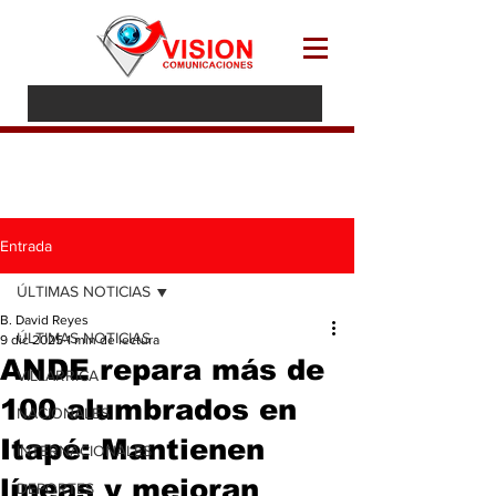
Entrada
ÚLTIMAS NOTICIAS
B. David Reyes
ÚLTIMAS NOTICIAS
9 dic 2025
1 min de lectura
ANDE repara más de
VILLARRICA
100 alumbrados en
NACIONALES
Itapé: Mantienen
INTERNACIONALES
líneas y mejoran
DEPORTES