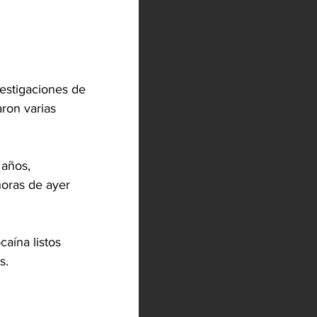
vestigaciones de 
ron varias 
años, 
horas de ayer 
caína listos 
s.