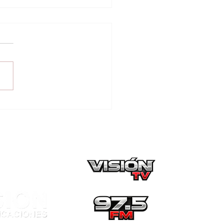
tinúa la divulgación
máquinas
ctorales: Con miras a
 elecciones
icipales de octubre