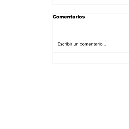
Comentarios
Escribir un comentario...
Huerta productiva
impulsa reinserción: 34
personas privadas de
libertad participan del
INICIO
proyecto
VILLARRICA
ITAPUA
NACIONALES
INTERNACIONALES
FARANDULA