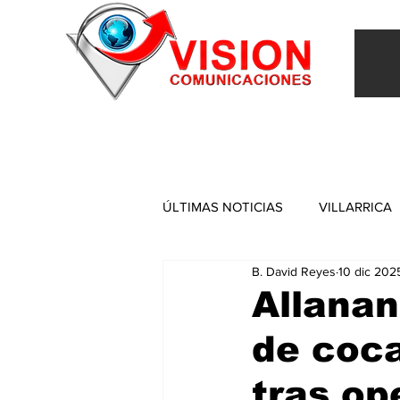
INICIO
VILLARRICA
ITAPUA
NACIONAL
ÚLTIMAS NOTICIAS
VILLARRICA
B. David Reyes
10 dic 202
ITAPUA
Allanan
de coc
tras op