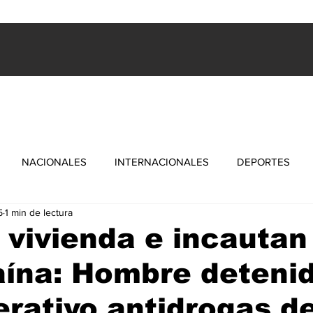
ES
INTERNACIONALES
FARANDULA
DEPORTES
NACIONALES
INTERNACIONALES
DEPORTES
5
1 min de lectura
 vivienda e incautan
aína: Hombre deteni
erativo antidrogas de