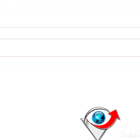
Gobernación sigue
Con
inaugurando cocinas-
de 
depósito: La próxima
ele
semana habilitarán 12
las
escuelas más
mun