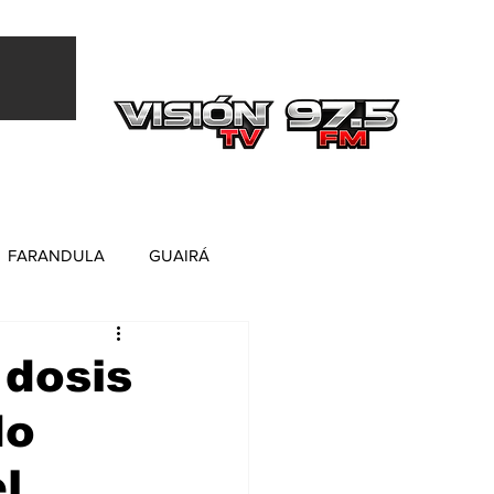
Más
FARANDULA
GUAIRÁ
 dosis
do
l