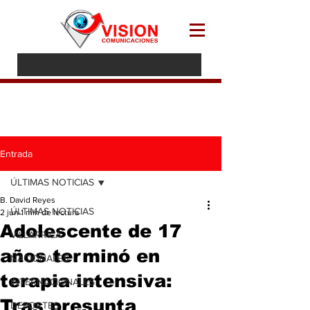
Entrada
ÚLTIMAS NOTICIAS
B. David Reyes
ÚLTIMAS NOTICIAS
2 jun
1 min de lectura
Adolescente de 17
VILLARRICA
años terminó en
NACIONALES
terapia intensiva:
INTERNACIONALES
Tras presunta
DEPORTES