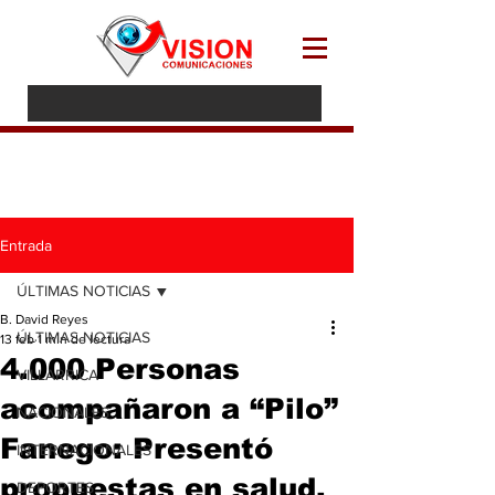
Entrada
ÚLTIMAS NOTICIAS
B. David Reyes
ÚLTIMAS NOTICIAS
13 feb
1 min de lectura
4.000 Personas
VILLARRICA
acompañaron a “Pilo”
NACIONALES
Fanego: Presentó
INTERNACIONALES
propuestas en salud,
DEPORTES