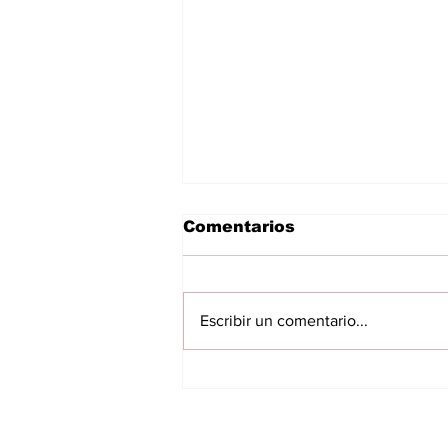
Comentarios
Escribir un comentario...
Cuenta regresiva para
el Interligas: Las ligas
del departamento van
por la corona